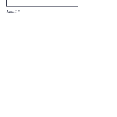
Email
Betreff
Nachricht
Hiermit akzeptiere ich die
Datenschutz Bestimmungen des MV
Tillmitsch
Zu den Bestimmungen